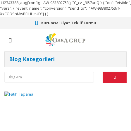
112743388
gtag('config', 'AW-983802753');
"C_cv-_9l57unQ": { "on": "visible",
"vars": { "event_name": "conversion", "send_to": ["AW-983802753/f-
XxCODSnMwBEIHHjtUD"] } }
Kurumsal Fiyat Teklif Formu
Blog Kategorileri