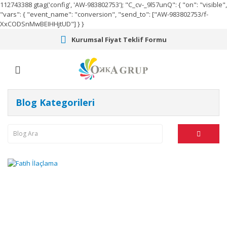
112743388
gtag('config', 'AW-983802753');
"C_cv-_9l57unQ": { "on": "visible",
"vars": { "event_name": "conversion", "send_to": ["AW-983802753/f-
XxCODSnMwBEIHHjtUD"] } }
Kurumsal Fiyat Teklif Formu
Blog Kategorileri