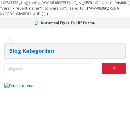
112743388
gtag('config', 'AW-983802753');
"C_cv-_9l57unQ": { "on": "visible",
"vars": { "event_name": "conversion", "send_to": ["AW-983802753/f-
XxCODSnMwBEIHHjtUD"] } }
Kurumsal Fiyat Teklif Formu
Blog Kategorileri