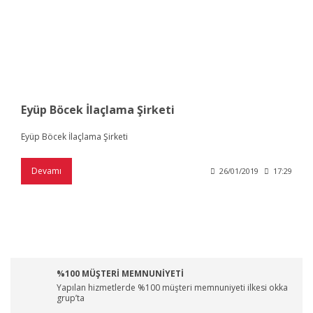
Eyüp Böcek İlaçlama Şirketi
Eyüp Böcek İlaçlama Şirketi
Devamı
26/01/2019
17:29
%100 MÜŞTERİ MEMNUNİYETİ
Yapılan hizmetlerde %100 müşteri memnuniyeti ilkesi okka
grup’ta