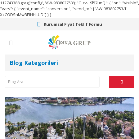
112743388
gtag('config', 'AW-983802753');
"C_cv-_9l57unQ": { "on": "visible",
"vars": { "event_name": "conversion", "send_to": ["AW-983802753/f-
XxCODSnMwBEIHHjtUD"] } }
Kurumsal Fiyat Teklif Formu
Blog Kategorileri