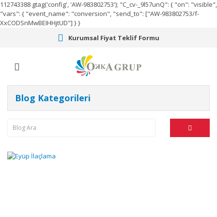
112743388
gtag('config', 'AW-983802753');
"C_cv-_9l57unQ": { "on": "visible",
"vars": { "event_name": "conversion", "send_to": ["AW-983802753/f-
XxCODSnMwBEIHHjtUD"] } }
Kurumsal Fiyat Teklif Formu
Blog Kategorileri