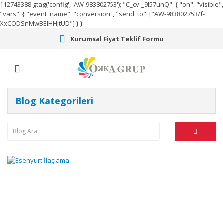
112743388
gtag('config', 'AW-983802753');
"C_cv-_9l57unQ": { "on": "visible",
"vars": { "event_name": "conversion", "send_to": ["AW-983802753/f-
XxCODSnMwBEIHHjtUD"] } }
Kurumsal Fiyat Teklif Formu
Blog Kategorileri