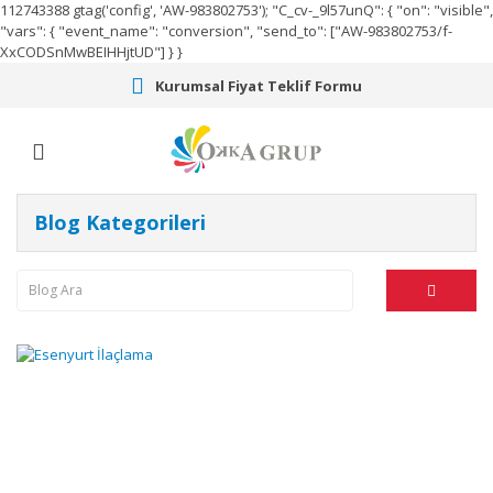
112743388
gtag('config', 'AW-983802753');
"C_cv-_9l57unQ": { "on": "visible",
"vars": { "event_name": "conversion", "send_to": ["AW-983802753/f-
XxCODSnMwBEIHHjtUD"] } }
Kurumsal Fiyat Teklif Formu
Blog Kategorileri