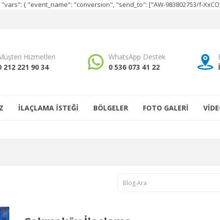
e", "vars": { "event_name": "conversion", "send_to": ["AW-983802753/f-Xx
Müşteri Hizmetleri
WhatsApp Destek
0 212 221 90 34
0 536 073 41 22
Z
İLAÇLAMA İSTEĞİ
BÖLGELER
FOTO GALERİ
VİDE