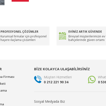
PROFESYONEL ÇÖZÜMLER
EVİNİZ ARTIK GÜVENDE
Kurumsal firmalar için profesyonel
Bireysel müşterilerimizin ev
haşere ilaçlama çözümleri
bahçelerinde güven ortamı
R
BİZE KOLAYCA ULAŞABİLİRSİNİZ
ma Firması
Müşteri Hizmetleri
What
0 212 221 90 34
0 53
keti
çlama
Sosyal Medyada Biz
ama