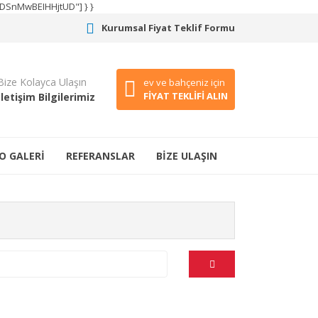
CODSnMwBEIHHjtUD"] } }
Kurumsal Fiyat Teklif Formu
Bize Kolayca Ulaşın
ev ve bahçeniz için
FİYAT TEKLİFİ ALIN
İletişim Bilgilerimiz
O GALERİ
REFERANSLAR
BİZE ULAŞIN