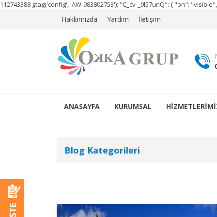
112743388
gtag('config', 'AW-983802753');
"C_cv-_9l57unQ": { "on": "visibl
Hakkımızda
Yardım
İletişim
ANASAYFA
KURUMSAL
HİZMETLERİMİ
Blog Kategorileri