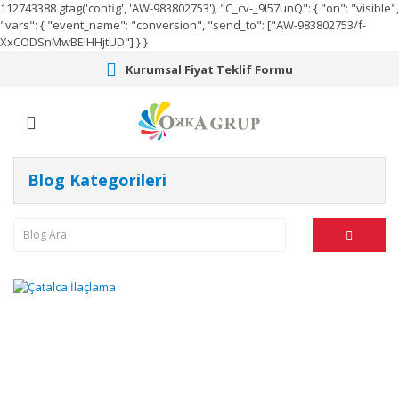
112743388
gtag('config', 'AW-983802753');
"C_cv-_9l57unQ": { "on": "visible",
"vars": { "event_name": "conversion", "send_to": ["AW-983802753/f-
XxCODSnMwBEIHHjtUD"] } }
Kurumsal Fiyat Teklif Formu
Blog Kategorileri