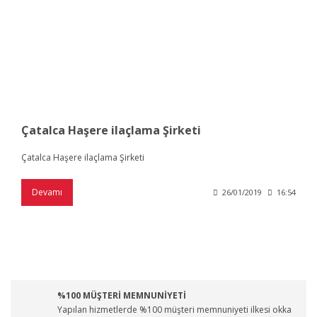
Çatalca Haşere ilaçlama Şirketi
Çatalca Haşere ilaçlama Şirketi
Devamı
26/01/2019
16:54
%100 MÜŞTERİ MEMNUNİYETİ
Yapılan hizmetlerde %100 müşteri memnuniyeti ilkesi okka