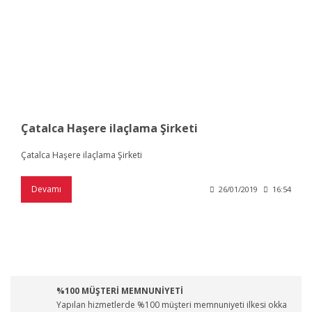
Çatalca Haşere ilaçlama Şirketi
Çatalca Haşere ilaçlama Şirketi
Devamı
26/01/2019
16:54
%100 MÜŞTERİ MEMNUNİYETİ
Yapılan hizmetlerde %100 müşteri memnuniyeti ilkesi okka