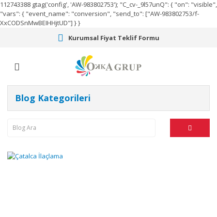
112743388
gtag('config', 'AW-983802753');
"C_cv-_9l57unQ": { "on": "visible",
"vars": { "event_name": "conversion", "send_to": ["AW-983802753/f-
XxCODSnMwBEIHHjtUD"] } }
Kurumsal Fiyat Teklif Formu
Blog Kategorileri