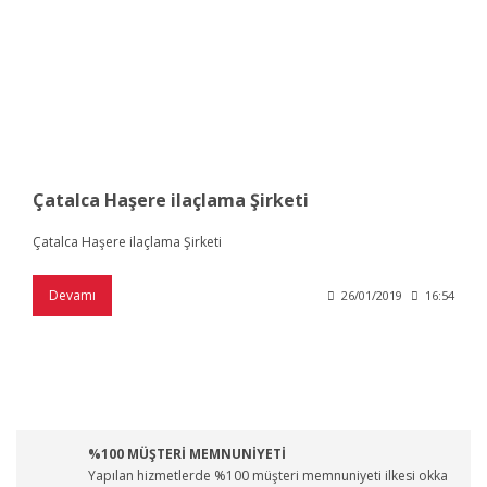
Çatalca Haşere ilaçlama Şirketi
Çatalca Haşere ilaçlama Şirketi
Devamı
26/01/2019
16:54
%100 MÜŞTERİ MEMNUNİYETİ
Yapılan hizmetlerde %100 müşteri memnuniyeti ilkesi okka