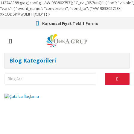
112743388
gtag('config', 'AW-983802753');
"C_cv-_9l57unQ": { "on": "visible",
"vars": { "event_name": "conversion", "send_to": ["AW-983802753/f-
XxCODSnMwBEIHHjtUD"] } }
Kurumsal Fiyat Teklif Formu
Blog Kategorileri