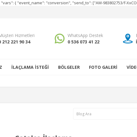
e", "vars": { "event_name": "conversion", "send_to": ["AW-983802753/f-Xx
Müşteri Hizmetleri
WhatsApp Destek
0 212 221 90 34
0 536 073 41 22
Z
İLAÇLAMA İSTEĞİ
BÖLGELER
FOTO GALERİ
VİDE