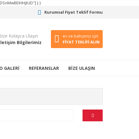
CODSnMwBEIHHjtUD"] } }
Kurumsal Fiyat Teklif Formu
Bize Kolayca Ulaşın
ev ve bahçeniz için
FİYAT TEKLİFİ ALIN
İletişim Bilgilerimiz
O GALERİ
REFERANSLAR
BİZE ULAŞIN