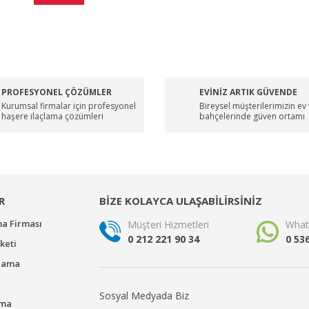
PROFESYONEL ÇÖZÜMLER
EVİNİZ ARTIK GÜVENDE
Kurumsal firmalar için profesyonel
Bireysel müşterilerimizin ev
haşere ilaçlama çözümleri
bahçelerinde güven ortamı
R
BİZE KOLAYCA ULAŞABİLİRSİNİZ
ma Firması
Müşteri Hizmetleri
What
0 212 221 90 34
0 53
keti
çlama
Sosyal Medyada Biz
ama