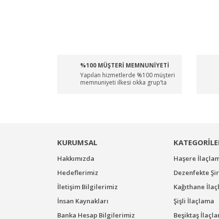
%100 MÜŞTERİ MEMNUNİYETİ
Yapılan hizmetlerde %100 müşteri
memnuniyeti ilkesi okka grup’ta
KURUMSAL
KATEGORİLE
Hakkımızda
Haşere İlaçla
Hedeflerimiz
Dezenfekte Şir
İletişim Bilgilerimiz
Kağıthane İla
İnsan Kaynakları
Şişli İlaçlama
Banka Hesap Bilgilerimiz
Beşiktaş İlaçl