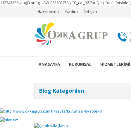
112743388
gtag('config', 'AW-983802753');
"C_cv-_9l57unQ": { "on": "visibl
Hakkımızda
Yardım
İletişim
ANASAYFA
KURUMSAL
HİZMETLERİMİ
Blog Kategorileri