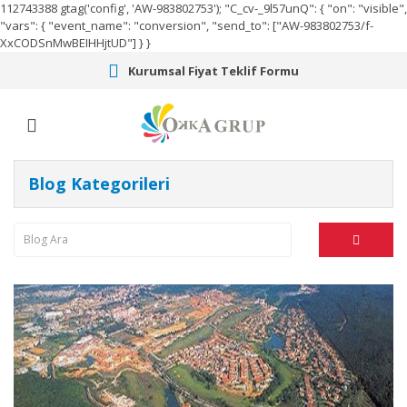
112743388
gtag('config', 'AW-983802753');
"C_cv-_9l57unQ": { "on": "visible",
"vars": { "event_name": "conversion", "send_to": ["AW-983802753/f-
XxCODSnMwBEIHHjtUD"] } }
Kurumsal Fiyat Teklif Formu
Blog Kategorileri