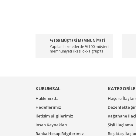
%100 MÜŞTERİ MEMNUNİYETİ
Yapılan hizmetlerde %100 müşteri
memnuniyeti ilkesi okka grup’ta
KURUMSAL
KATEGORİLE
Hakkımızda
Haşere İlaçla
Hedeflerimiz
Dezenfekte Şir
İletişim Bilgilerimiz
Kağıthane İla
İnsan Kaynakları
Şişli İlaçlama
Banka Hesap Bilgilerimiz
Beşiktaş İlaçl