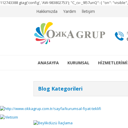
112743388
gtag('config', 'AW-983802753');
"C_cv-_9l57unQ": { "on": "visibl
Hakkımızda
Yardım
İletişim
ANASAYFA
KURUMSAL
HİZMETLERİMİ
Blog Kategorileri