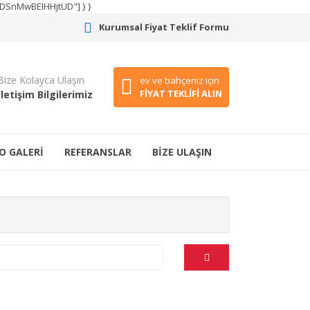
CODSnMwBEIHHjtUD"] } }
Kurumsal Fiyat Teklif Formu
Bize Kolayca Ulaşın
ev ve bahçeniz için
FİYAT TEKLİFİ ALIN
İletişim Bilgilerimiz
O GALERİ
REFERANSLAR
BİZE ULAŞIN