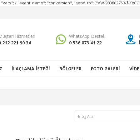
e", "vars": { "event_name": "conversion", "send_to": ["AW-983802753/f-Xx
Müşteri Hizmetleri
WhatsApp Destek
0 212 221 90 34
0 536 073 41 22
Z
İLAÇLAMA İSTEĞİ
BÖLGELER
FOTO GALERİ
VİDE