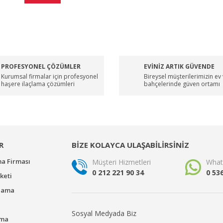
PROFESYONEL ÇÖZÜMLER
EVİNİZ ARTIK GÜVENDE
Kurumsal firmalar için profesyonel
Bireysel müşterilerimizin ev
haşere ilaçlama çözümleri
bahçelerinde güven ortamı
R
BİZE KOLAYCA ULAŞABİLİRSİNİZ
ma Firması
Müşteri Hizmetleri
What
0 212 221 90 34
0 53
keti
çlama
Sosyal Medyada Biz
ama