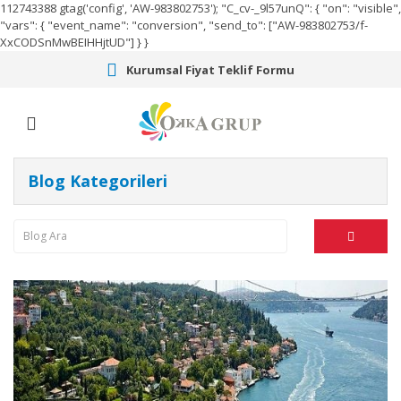
112743388
gtag('config', 'AW-983802753');
"C_cv-_9l57unQ": { "on": "visible",
"vars": { "event_name": "conversion", "send_to": ["AW-983802753/f-
XxCODSnMwBEIHHjtUD"] } }
Kurumsal Fiyat Teklif Formu
Blog Kategorileri