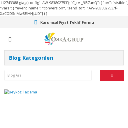
112743388
gtag('config', 'AW-983802753');
"C_cv-_9l57unQ": { "on": "visible",
"vars": { "event_name": "conversion", "send_to": ["AW-983802753/f-
XxCODSnMwBEIHHjtUD"] } }
Kurumsal Fiyat Teklif Formu
Blog Kategorileri