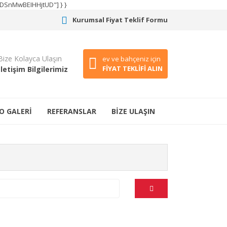
CODSnMwBEIHHjtUD"] } }
Kurumsal Fiyat Teklif Formu
Bize Kolayca Ulaşın
ev ve bahçeniz için
FİYAT TEKLİFİ ALIN
İletişim Bilgilerimiz
O GALERİ
REFERANSLAR
BİZE ULAŞIN