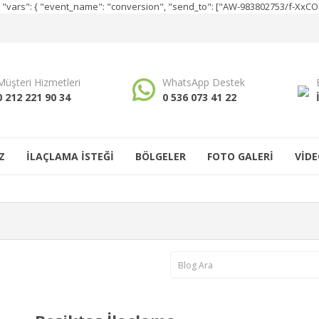
e", "vars": { "event_name": "conversion", "send_to": ["AW-983802753/f-Xx
Müşteri Hizmetleri
WhatsApp Destek
0 212 221 90 34
0 536 073 41 22
Z
İLAÇLAMA İSTEĞİ
BÖLGELER
FOTO GALERİ
VİDE