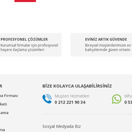
PROFESYONEL ÇÖZÜMLER
EVİNİZ ARTIK GÜVENDE
Kurumsal firmalar için profesyonel
Bireysel müşterilerimizin ev
haşere ilaçlama çözümleri
bahçelerinde güven ortamı
R
BİZE KOLAYCA ULAŞABİLİRSİNİZ
ma Firması
Müşteri Hizmetleri
Wha
0 212 221 90 34
0 5
keti
çlama
Sosyal Medyada Biz
ama