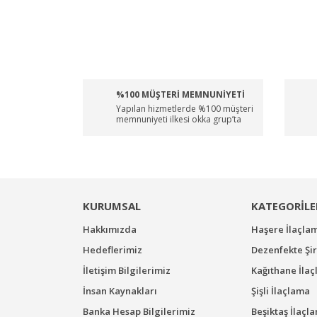
%100 MÜŞTERİ MEMNUNİYETİ
Yapılan hizmetlerde %100 müşteri
memnuniyeti ilkesi okka grup’ta
KURUMSAL
KATEGORİLE
Hakkımızda
Haşere İlaçla
Hedeflerimiz
Dezenfekte Şir
İletişim Bilgilerimiz
Kağıthane İla
İnsan Kaynakları
Şişli İlaçlama
Banka Hesap Bilgilerimiz
Beşiktaş İlaçl