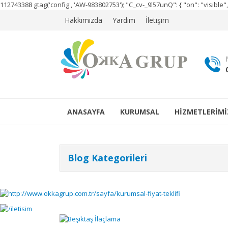
112743388
gtag('config', 'AW-983802753');
"C_cv-_9l57unQ": { "on": "visibl
Hakkımızda
Yardım
İletişim
ANASAYFA
KURUMSAL
HİZMETLERİMİ
Blog Kategorileri