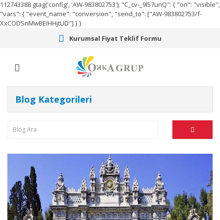
112743388
gtag('config', 'AW-983802753');
"C_cv-_9l57unQ": { "on": "visible",
"vars": { "event_name": "conversion", "send_to": ["AW-983802753/f-
XxCODSnMwBEIHHjtUD"] } }
Kurumsal Fiyat Teklif Formu
Blog Kategorileri