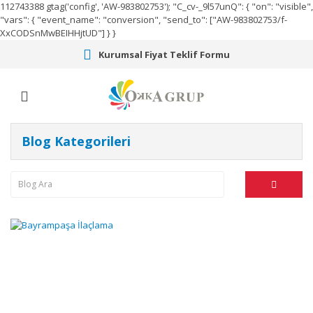
112743388
gtag('config', 'AW-983802753');
"C_cv-_9l57unQ": { "on": "visible",
"vars": { "event_name": "conversion", "send_to": ["AW-983802753/f-
XxCODSnMwBEIHHjtUD"] } }
Kurumsal Fiyat Teklif Formu
Blog Kategorileri