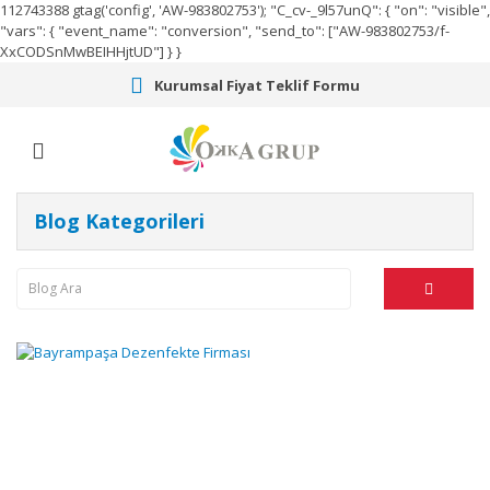
112743388
gtag('config', 'AW-983802753');
"C_cv-_9l57unQ": { "on": "visible",
"vars": { "event_name": "conversion", "send_to": ["AW-983802753/f-
XxCODSnMwBEIHHjtUD"] } }
Kurumsal Fiyat Teklif Formu
Blog Kategorileri