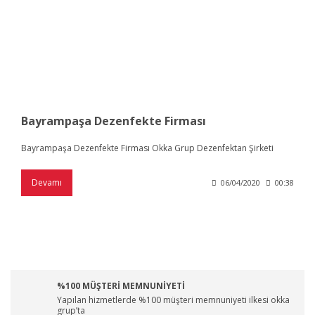
Bayrampaşa Dezenfekte Firması
Bayrampaşa Dezenfekte Firması Okka Grup Dezenfektan Şirketi
Devamı
06/04/2020
00:38
%100 MÜŞTERİ MEMNUNİYETİ
Yapılan hizmetlerde %100 müşteri memnuniyeti ilkesi okka
grup’ta