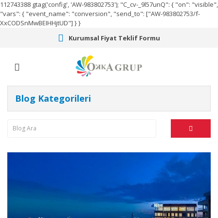
112743388
gtag('config', 'AW-983802753');
"C_cv-_9l57unQ": { "on": "visible",
"vars": { "event_name": "conversion", "send_to": ["AW-983802753/f-
XxCODSnMwBEIHHjtUD"] } }
Kurumsal Fiyat Teklif Formu
Blog Kategorileri