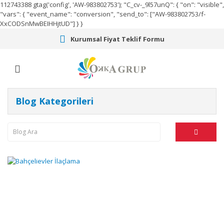
112743388
gtag('config', 'AW-983802753');
"C_cv-_9l57unQ": { "on": "visible",
"vars": { "event_name": "conversion", "send_to": ["AW-983802753/f-
XxCODSnMwBEIHHjtUD"] } }
Kurumsal Fiyat Teklif Formu
Blog Kategorileri