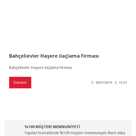
Bahçelievler Haşere ilaçlama Firması
Bahçelievler Haşere ilaçlama Firması
Devamı
18/01/2019
16:57
%100 MÜŞTERİ MEMNUNİYETİ
Yapılan hizmetlerde %100 müşteri memnuniyeti ilkesi okka