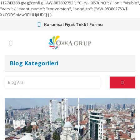
112743388
gtag('config', 'AW-983802753');
"C_cv-_9l57unQ": { "on": "visible",
"vars": { "event_name": "conversion", "send_to": ["AW-983802753/f-
XxCODSnMwBEIHHjtUD"] } }
Kurumsal Fiyat Teklif Formu
Blog Kategorileri