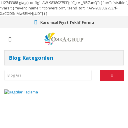
112743388
gtag('config', 'AW-983802753');
"C_cv-_9l57unQ": { "on": "visible",
"vars": { "event_name": "conversion", "send_to": ["AW-983802753/f-
XxCODSnMwBEIHHjtUD"] } }
Kurumsal Fiyat Teklif Formu
Blog Kategorileri