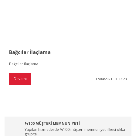
Bağcılar İlaçlama
Bağcılar İlaçlama
Devamı
17/04/2021
13:23
%100 MÜŞTERİ MEMNUNİYETİ
Yapılan hizmetlerde %100 müşteri memnuniyeti ilkesi okka
grup’ta