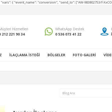
e", "vars": { "event_name": "conversion", "send_to": ["AW-983802753/f-Xx
Müşteri Hizmetleri
WhatsApp Destek
0 212 221 90 34
0 536 073 41 22
Z
İLAÇLAMA İSTEĞİ
BÖLGELER
FOTO GALERİ
VİDE