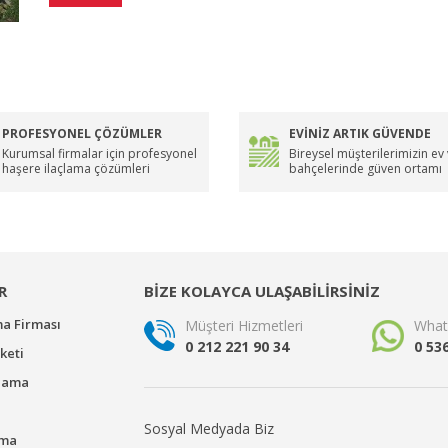
PROFESYONEL ÇÖZÜMLER
EVİNİZ ARTIK GÜVENDE
Kurumsal firmalar için profesyonel
Bireysel müşterilerimizin ev
haşere ilaçlama çözümleri
bahçelerinde güven ortamı
R
BİZE KOLAYCA ULAŞABİLİRSİNİZ
ma Firması
Müşteri Hizmetleri
What
0 212 221 90 34
0 53
keti
çlama
Sosyal Medyada Biz
ama