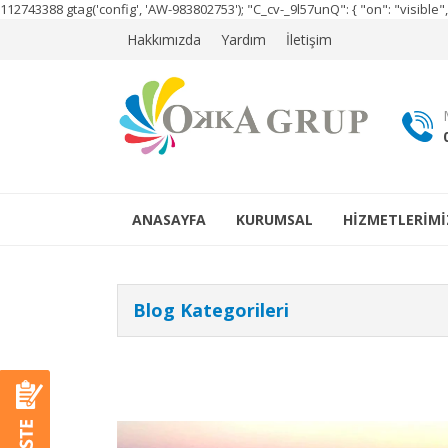
112743388
gtag('config', 'AW-983802753');
"C_cv-_9l57unQ": { "on": "visibl
Hakkımızda
Yardım
İletişim
ANASAYFA
KURUMSAL
HİZMETLERİMİ
Blog Kategorileri