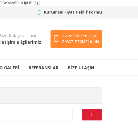
CODSnMwBEIHHjtUD"] } }
Kurumsal Fiyat Teklif Formu
Bize Kolayca Ulaşın
ev ve bahçeniz için
FİYAT TEKLİFİ ALIN
İletişim Bilgilerimiz
O GALERİ
REFERANSLAR
BİZE ULAŞIN