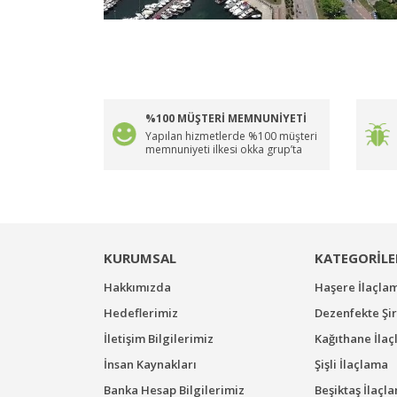
%100 MÜŞTERİ MEMNUNİYETİ
Yapılan hizmetlerde %100 müşteri
memnuniyeti ilkesi okka grup’ta
KURUMSAL
KATEGORİLE
Hakkımızda
Haşere İlaçla
Hedeflerimiz
Dezenfekte Şir
İletişim Bilgilerimiz
Kağıthane İla
İnsan Kaynakları
Şişli İlaçlama
Banka Hesap Bilgilerimiz
Beşiktaş İlaçl