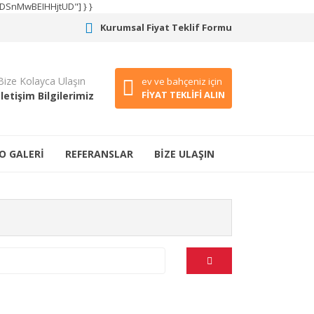
CODSnMwBEIHHjtUD"] } }
Kurumsal Fiyat Teklif Formu
Bize Kolayca Ulaşın
ev ve bahçeniz için
FİYAT TEKLİFİ ALIN
İletişim Bilgilerimiz
O GALERİ
REFERANSLAR
BİZE ULAŞIN