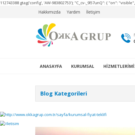
112743388
gtag('config', 'AW-983802753');
"C_cv-_9l57unQ": { "on": "visibl
Hakkımızda
Yardım
İletişim
ANASAYFA
KURUMSAL
HİZMETLERİMİ
Blog Kategorileri