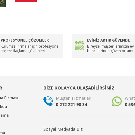
PROFESYONEL ÇÖZÜMLER
EVİNİZ ARTIK GÜVENDE
Kurumsal firmalar için profesyonel
Bireysel müşterilerimizin ev
haşere ilaçlama çözümleri
bahçelerinde güven ortamı
R
BİZE KOLAYCA ULAŞABİLİRSİNİZ
ma Firması
Müşteri Hizmetleri
What
0 212 221 90 34
0 53
keti
çlama
Sosyal Medyada Biz
ama