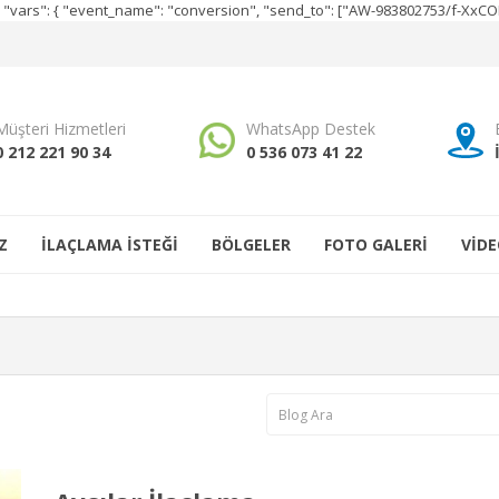
e", "vars": { "event_name": "conversion", "send_to": ["AW-983802753/f-Xx
Müşteri Hizmetleri
WhatsApp Destek
0 212 221 90 34
0 536 073 41 22
Z
İLAÇLAMA İSTEĞİ
BÖLGELER
FOTO GALERİ
VİDE