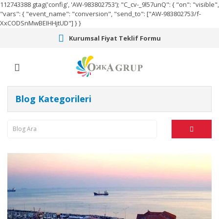
112743388
gtag('config', 'AW-983802753');
"C_cv-_9l57unQ": { "on": "visible",
"vars": { "event_name": "conversion", "send_to": ["AW-983802753/f-
XxCODSnMwBEIHHjtUD"] } }
Kurumsal Fiyat Teklif Formu
Blog Kategorileri