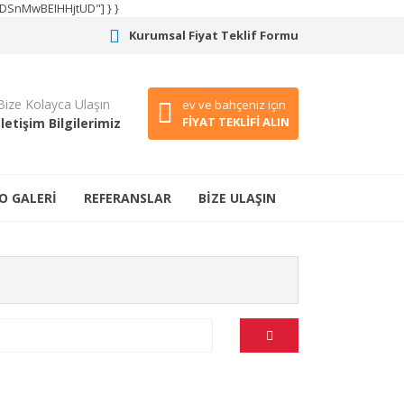
CODSnMwBEIHHjtUD"] } }
Kurumsal Fiyat Teklif Formu
Bize Kolayca Ulaşın
ev ve bahçeniz için
FİYAT TEKLİFİ ALIN
İletişim Bilgilerimiz
O GALERİ
REFERANSLAR
BİZE ULAŞIN