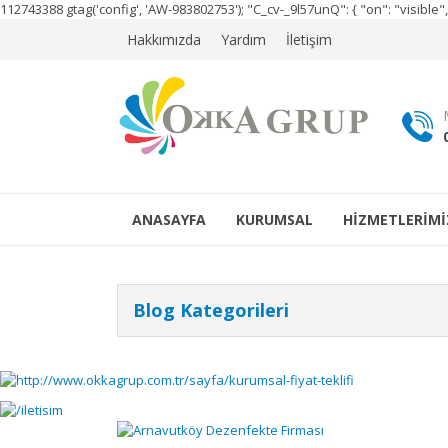
112743388
gtag('config', 'AW-983802753');
"C_cv-_9l57unQ": { "on": "visibl
Hakkımızda
Yardım
İletişim
ANASAYFA
KURUMSAL
HİZMETLERİMİ
Blog Kategorileri