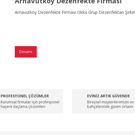
Arnavutköy Dezenfekte Firması
Arnavutköy Dezenfekte Firması Okka Grup Dezenfektan Şirket
Devamı
PROFESYONEL ÇÖZÜMLER
EVİNİZ ARTIK GÜVENDE
Kurumsal firmalar için profesyonel
Bireysel müşterilerimizin ev
haşere ilaçlama çözümleri
bahçelerinde güven ortamı