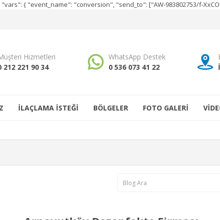
e", "vars": { "event_name": "conversion", "send_to": ["AW-983802753/f-Xx
Müşteri Hizmetleri
WhatsApp Destek
0 212 221 90 34
0 536 073 41 22
Z
İLAÇLAMA İSTEĞİ
BÖLGELER
FOTO GALERİ
VİDE