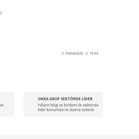
i
05/04/2020
19:04
OKKA GRUP SEKTÖRDE LİDER
 ve
Yılların bilgi ve birikimi ile sektörde
lider konumda ve daima sizlerle