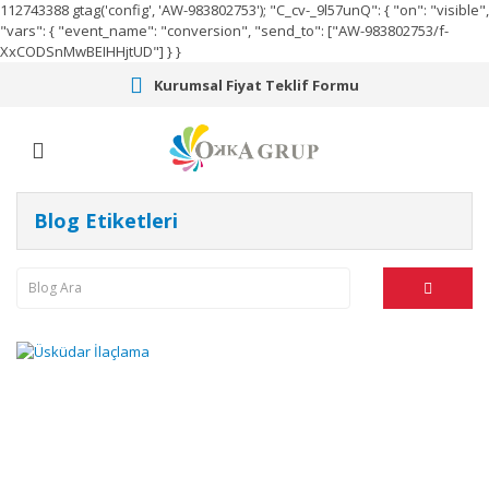
112743388
gtag('config', 'AW-983802753');
"C_cv-_9l57unQ": { "on": "visible",
"vars": { "event_name": "conversion", "send_to": ["AW-983802753/f-
XxCODSnMwBEIHHjtUD"] } }
Kurumsal Fiyat Teklif Formu
Blog Etiketleri