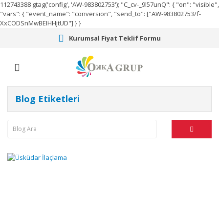
112743388
gtag('config', 'AW-983802753');
"C_cv-_9l57unQ": { "on": "visible",
"vars": { "event_name": "conversion", "send_to": ["AW-983802753/f-
XxCODSnMwBEIHHjtUD"] } }
Kurumsal Fiyat Teklif Formu
Blog Etiketleri