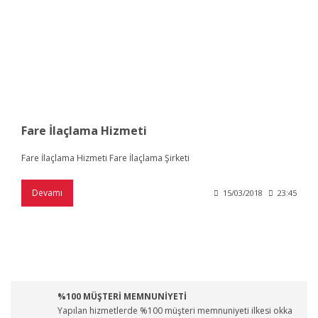
Fare İlaçlama Hizmeti
Fare İlaçlama Hizmeti Fare İlaçlama Şirketi
Devamı
15/03/2018
23:45
%100 MÜŞTERİ MEMNUNİYETİ
Yapılan hizmetlerde %100 müşteri memnuniyeti ilkesi okka