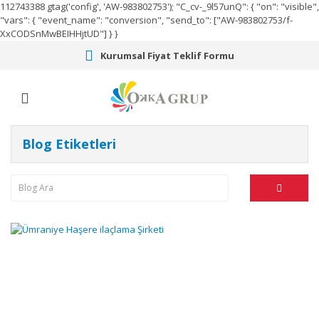
112743388
gtag('config', 'AW-983802753');
"C_cv-_9l57unQ": { "on": "visible",
"vars": { "event_name": "conversion", "send_to": ["AW-983802753/f-
XxCODSnMwBEIHHjtUD"] } }
Kurumsal Fiyat Teklif Formu
Blog Etiketleri