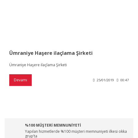
Ümraniye Haşere ilaçlama Şirketi
Ümraniye Haşere ilaçlama Şirketi
Devamı
25/01/2019
00:47
%100 MÜŞTERİ MEMNUNİYETİ
Yapılan hizmetlerde %100 müşteri memnuniyeti ilkesi okka
grup’ta