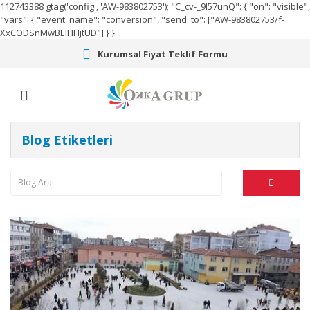
112743388
gtag('config', 'AW-983802753');
"C_cv-_9l57unQ": { "on": "visible",
"vars": { "event_name": "conversion", "send_to": ["AW-983802753/f-
XxCODSnMwBEIHHjtUD"] } }
Kurumsal Fiyat Teklif Formu
Blog Etiketleri