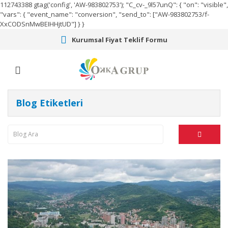
112743388
gtag('config', 'AW-983802753');
"C_cv-_9l57unQ": { "on": "visible",
"vars": { "event_name": "conversion", "send_to": ["AW-983802753/f-
XxCODSnMwBEIHHjtUD"] } }
Kurumsal Fiyat Teklif Formu
Blog Etiketleri