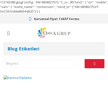
112743388
gtag('config', 'AW-983802753');
"C_cv-_9l57unQ": { "on": "visible",
"vars": { "event_name": "conversion", "send_to": ["AW-983802753/f-
XxCODSnMwBEIHHjtUD"] } }
Kurumsal Fiyat Teklif Formu
Blog Etiketleri