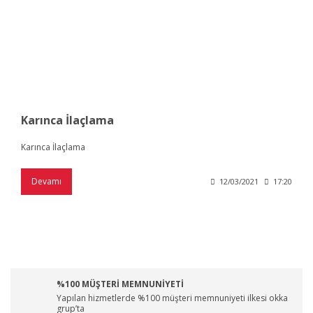
Karınca İlaçlama
Karınca İlaçlama
Devamı
12/03/2021
17:20
%100 MÜŞTERİ MEMNUNİYETİ
Yapılan hizmetlerde %100 müşteri memnuniyeti ilkesi okka
grup’ta