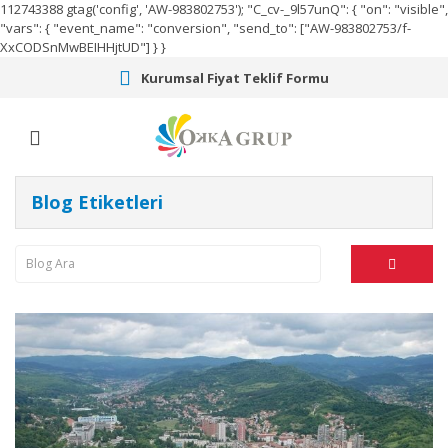
112743388
gtag('config', 'AW-983802753');
"C_cv-_9l57unQ": { "on": "visible",
"vars": { "event_name": "conversion", "send_to": ["AW-983802753/f-
XxCODSnMwBEIHHjtUD"] } }
Kurumsal Fiyat Teklif Formu
Blog Etiketleri