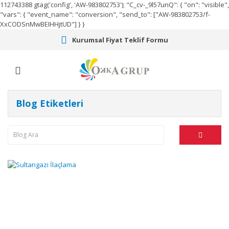
112743388
gtag('config', 'AW-983802753');
"C_cv-_9l57unQ": { "on": "visible",
"vars": { "event_name": "conversion", "send_to": ["AW-983802753/f-
XxCODSnMwBEIHHjtUD"] } }
Kurumsal Fiyat Teklif Formu
Blog Etiketleri