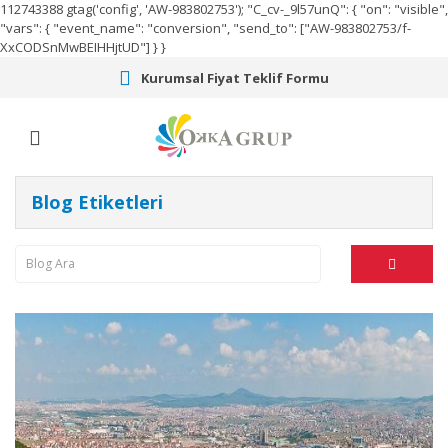
112743388
gtag('config', 'AW-983802753');
"C_cv-_9l57unQ": { "on": "visible",
"vars": { "event_name": "conversion", "send_to": ["AW-983802753/f-
XxCODSnMwBEIHHjtUD"] } }
Kurumsal Fiyat Teklif Formu
Blog Etiketleri