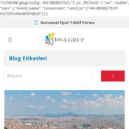
112743388
gtag('config', 'AW-983802753');
"C_cv-_9l57unQ": { "on": "visible",
"vars": { "event_name": "conversion", "send_to": ["AW-983802753/f-
XxCODSnMwBEIHHjtUD"] } }
Kurumsal Fiyat Teklif Formu
Blog Etiketleri