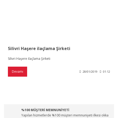
Silivri Haşere ilaçlama Şirketi
Silivri Haşere ilaçlama Şirketi
Devamı
28/01/2019
01:12
%100 MÜŞTERİ MEMNUNİYETİ
Yapılan hizmetlerde %100 müşteri memnuniyeti ilkesi okka