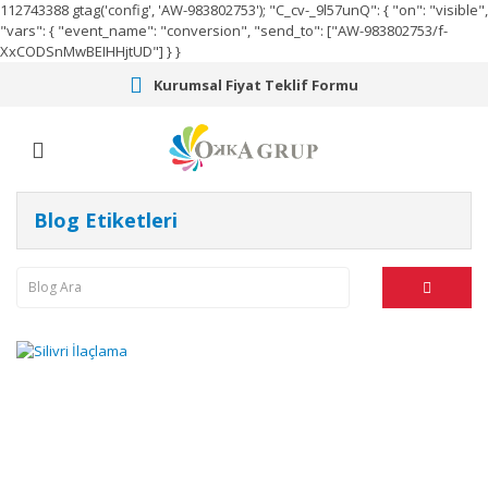
112743388
gtag('config', 'AW-983802753');
"C_cv-_9l57unQ": { "on": "visible",
"vars": { "event_name": "conversion", "send_to": ["AW-983802753/f-
XxCODSnMwBEIHHjtUD"] } }
Kurumsal Fiyat Teklif Formu
Blog Etiketleri