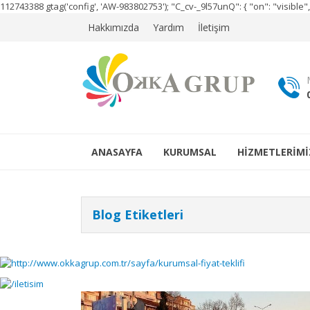
112743388
gtag('config', 'AW-983802753');
"C_cv-_9l57unQ": { "on": "visibl
Hakkımızda
Yardım
İletişim
ANASAYFA
KURUMSAL
HİZMETLERİMİ
Blog Etiketleri