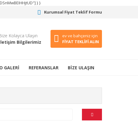
CODSnMwBEIHHjtUD"] } }
Kurumsal Fiyat Teklif Formu
Bize Kolayca Ulaşın
ev ve bahçeniz için
FİYAT TEKLİFİ ALIN
İletişim Bilgilerimiz
O GALERİ
REFERANSLAR
BİZE ULAŞIN