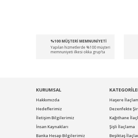
%100 MÜŞTERİ MEMNUNİYETİ
Yapılan hizmetlerde %100 müşteri
memnuniyeti ilkesi okka grup’ta
KURUMSAL
KATEGORİLE
Hakkımızda
Haşere İlaçla
Hedeflerimiz
Dezenfekte Şir
İletişim Bilgilerimiz
Kağıthane İla
İnsan Kaynakları
Şişli İlaçlama
Banka Hesap Bilgilerimiz
Beşiktaş İlaçl