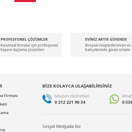
PROFESYONEL ÇÖZÜMLER
EVİNİZ ARTIK GÜVENDE
Kurumsal firmalar için profesyonel
Bireysel müşterilerimizin ev
haşere ilaçlama çözümleri
bahçelerinde güven ortamı
R
BİZE KOLAYCA ULAŞABİLİRSİNİZ
ma Firması
Müşteri Hizmetleri
What
0 212 221 90 34
0 53
keti
çlama
Sosyal Medyada Biz
ama