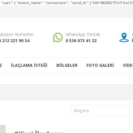
e", "vars": { "event_name": "conversion", "send_to": ["AW-983802753/f-Xx
Müşteri Hizmetleri
WhatsApp Destek
0 212 221 90 34
0 536 073 41 22
Z
İLAÇLAMA İSTEĞİ
BÖLGELER
FOTO GALERİ
VİDE