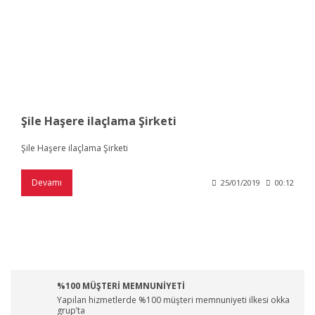
Şile Haşere ilaçlama Şirketi
Şile Haşere ilaçlama Şirketi
Devamı
25/01/2019
00:12
%100 MÜŞTERİ MEMNUNİYETİ
Yapılan hizmetlerde %100 müşteri memnuniyeti ilkesi okka
grup’ta