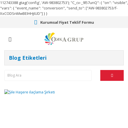
112743388
gtag('config', 'AW-983802753');
"C_cv-_9l57unQ": { "on": "visible",
"vars": { "event_name": "conversion", "send_to": ["AW-983802753/f-
XxCODSnMwBEIHHjtUD"] } }
Kurumsal Fiyat Teklif Formu
Blog Etiketleri