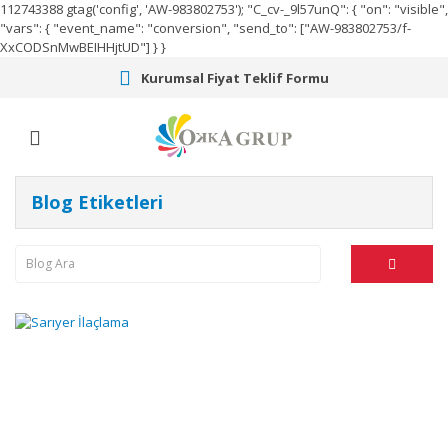
112743388
gtag('config', 'AW-983802753');
"C_cv-_9l57unQ": { "on": "visible",
"vars": { "event_name": "conversion", "send_to": ["AW-983802753/f-
XxCODSnMwBEIHHjtUD"] } }
Kurumsal Fiyat Teklif Formu
Blog Etiketleri