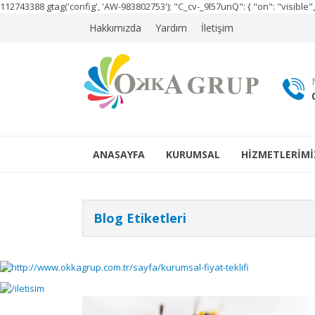
112743388
gtag('config', 'AW-983802753');
"C_cv-_9l57unQ": { "on": "visibl
Hakkımızda
Yardım
İletişim
ANASAYFA
KURUMSAL
HİZMETLERİMİ
Blog Etiketleri