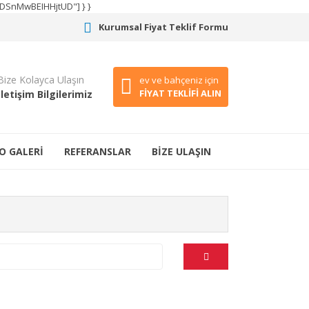
CODSnMwBEIHHjtUD"] } }
Kurumsal Fiyat Teklif Formu
Bize Kolayca Ulaşın
ev ve bahçeniz için
FİYAT TEKLİFİ ALIN
İletişim Bilgilerimiz
O GALERİ
REFERANSLAR
BİZE ULAŞIN