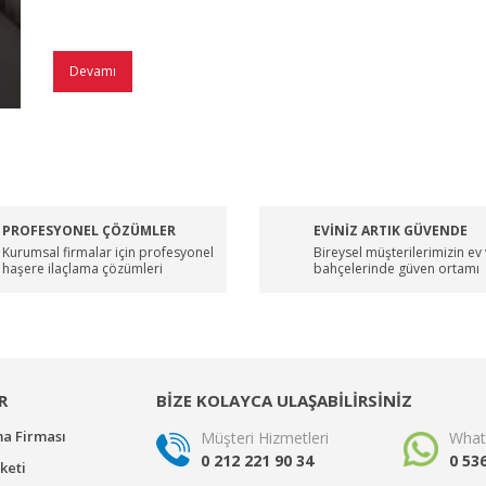
Devamı
PROFESYONEL ÇÖZÜMLER
EVİNİZ ARTIK GÜVENDE
Kurumsal firmalar için profesyonel
Bireysel müşterilerimizin ev
haşere ilaçlama çözümleri
bahçelerinde güven ortamı
R
BİZE KOLAYCA ULAŞABİLİRSİNİZ
ma Firması
Müşteri Hizmetleri
What
0 212 221 90 34
0 53
keti