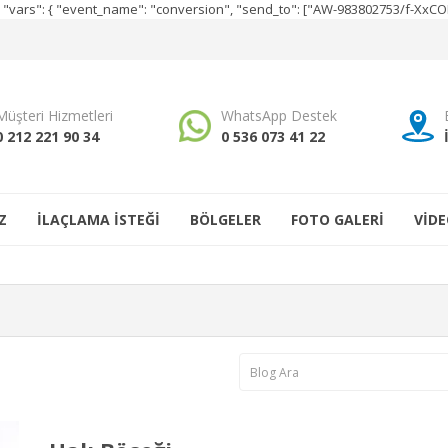
e", "vars": { "event_name": "conversion", "send_to": ["AW-983802753/f-Xx
Müşteri Hizmetleri
WhatsApp Destek
0 212 221 90 34
0 536 073 41 22
Z
İLAÇLAMA İSTEĞİ
BÖLGELER
FOTO GALERİ
VİDE