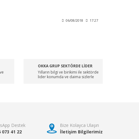
06/08/2018
17:27
OKKA GRUP SEKTÖRDE LİDER
 ve
Yılların bilgi ve birikimi ile sektörde
lider konumda ve daima sizlerle
sApp Destek
Bize Kolayca Ulaşın
6 073 41 22
İletişim Bilgilerimiz