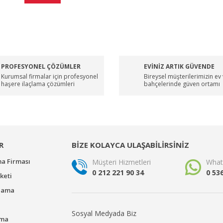
PROFESYONEL ÇÖZÜMLER
EVİNİZ ARTIK GÜVENDE
Kurumsal firmalar için profesyonel
Bireysel müşterilerimizin ev
haşere ilaçlama çözümleri
bahçelerinde güven ortamı
R
BİZE KOLAYCA ULAŞABİLİRSİNİZ
ma Firması
Müşteri Hizmetleri
What
0 212 221 90 34
0 53
keti
çlama
Sosyal Medyada Biz
ama