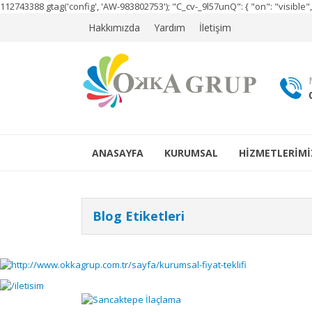
112743388
gtag('config', 'AW-983802753');
"C_cv-_9l57unQ": { "on": "visibl
Hakkımızda
Yardım
İletişim
ANASAYFA
KURUMSAL
HİZMETLERİMİ
Blog Etiketleri