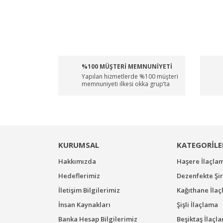
%100 MÜŞTERİ MEMNUNİYETİ
Yapılan hizmetlerde %100 müşteri
memnuniyeti ilkesi okka grup’ta
KURUMSAL
KATEGORİLE
Hakkımızda
Haşere İlaçla
Hedeflerimiz
Dezenfekte Şir
İletişim Bilgilerimiz
Kağıthane İla
İnsan Kaynakları
Şişli İlaçlama
Banka Hesap Bilgilerimiz
Beşiktaş İlaçl