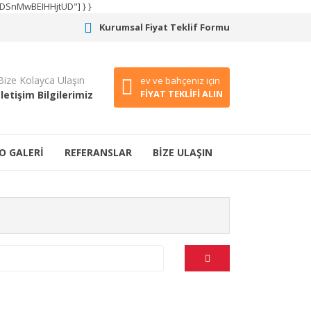
CODSnMwBEIHHjtUD"] } }
Kurumsal Fiyat Teklif Formu
Bize Kolayca Ulaşın
ev ve bahçeniz için
FİYAT TEKLİFİ ALIN
İletişim Bilgilerimiz
O GALERİ
REFERANSLAR
BİZE ULAŞIN