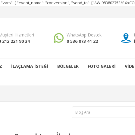
e", "vars": { "event_name": "conversion", "send_to": ["AW-983802753/f-Xx
Müşteri Hizmetleri
WhatsApp Destek
0 212 221 90 34
0 536 073 41 22
Z
İLAÇLAMA İSTEĞİ
BÖLGELER
FOTO GALERİ
VİDE