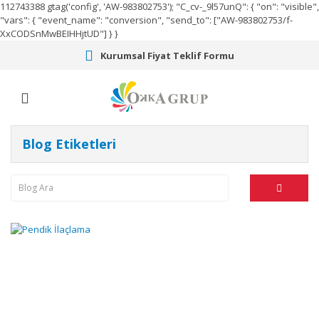
112743388
gtag('config', 'AW-983802753');
"C_cv-_9l57unQ": { "on": "visible",
"vars": { "event_name": "conversion", "send_to": ["AW-983802753/f-
XxCODSnMwBEIHHjtUD"] } }
Kurumsal Fiyat Teklif Formu
Blog Etiketleri