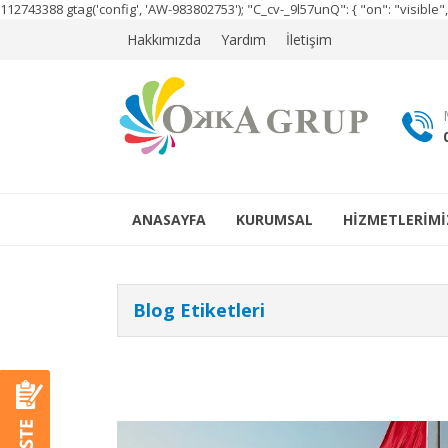
112743388
gtag('config', 'AW-983802753');
"C_cv-_9l57unQ": { "on": "visibl
Hakkımızda
Yardım
İletişim
ANASAYFA
KURUMSAL
HİZMETLERİMİ
Blog Etiketleri