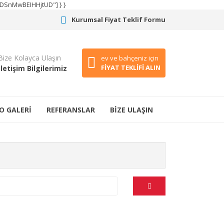
CODSnMwBEIHHjtUD"] } }
Kurumsal Fiyat Teklif Formu
Bize Kolayca Ulaşın
ev ve bahçeniz için
FİYAT TEKLİFİ ALIN
İletişim Bilgilerimiz
O GALERİ
REFERANSLAR
BİZE ULAŞIN