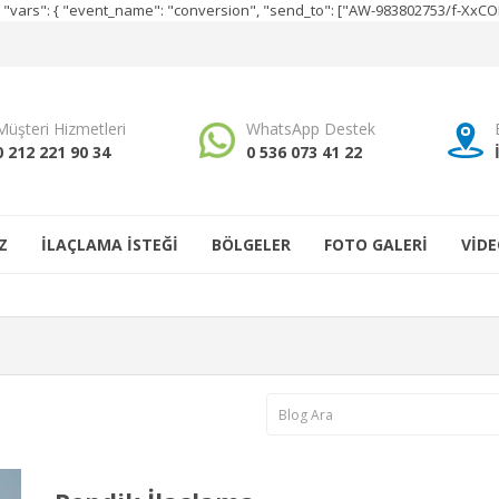
e", "vars": { "event_name": "conversion", "send_to": ["AW-983802753/f-Xx
Müşteri Hizmetleri
WhatsApp Destek
0 212 221 90 34
0 536 073 41 22
Z
İLAÇLAMA İSTEĞİ
BÖLGELER
FOTO GALERİ
VİDE