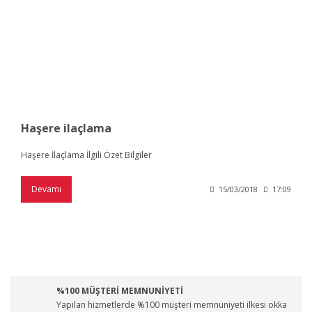
Haşere ilaçlama
Haşere İlaçlama İlgili Özet Bilgiler
Devamı
15/03/2018
17:09
%100 MÜŞTERİ MEMNUNİYETİ
Yapılan hizmetlerde %100 müşteri memnuniyeti ilkesi okka