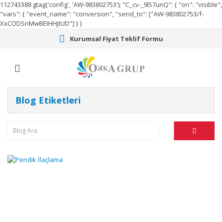
112743388
gtag('config', 'AW-983802753');
"C_cv-_9l57unQ": { "on": "visible",
"vars": { "event_name": "conversion", "send_to": ["AW-983802753/f-
XxCODSnMwBEIHHjtUD"] } }
Kurumsal Fiyat Teklif Formu
Blog Etiketleri