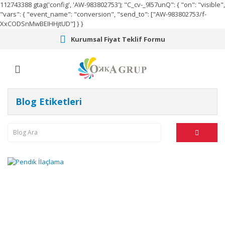
112743388
gtag('config', 'AW-983802753');
"C_cv-_9l57unQ": { "on": "visible",
"vars": { "event_name": "conversion", "send_to": ["AW-983802753/f-
XxCODSnMwBEIHHjtUD"] } }
Kurumsal Fiyat Teklif Formu
Blog Etiketleri