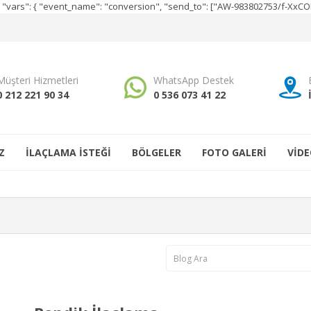
e", "vars": { "event_name": "conversion", "send_to": ["AW-983802753/f-Xx
Müşteri Hizmetleri
WhatsApp Destek
0 212 221 90 34
0 536 073 41 22
Z
İLAÇLAMA İSTEĞİ
BÖLGELER
FOTO GALERİ
VİDE