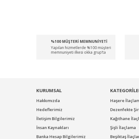
%100 MÜŞTERİ MEMNUNİYETİ
Yapılan hizmetlerde %100 müşteri
memnuniyeti ilkesi okka grup’ta
KURUMSAL
KATEGORİLE
Hakkımızda
Haşere İlaçla
Hedeflerimiz
Dezenfekte Şir
İletişim Bilgilerimiz
Kağıthane İla
İnsan Kaynakları
Şişli İlaçlama
Banka Hesap Bilgilerimiz
Beşiktaş İlaçl