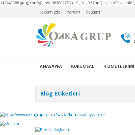
112743388
gtag('config', 'AW-983802753');
"C_cv-_9l57unQ": { "on": "visibl
Hakkımızda
Yardım
İletişim
ANASAYFA
KURUMSAL
HİZMETLERİMİ
Blog Etiketleri