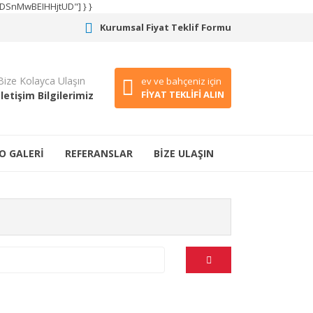
CODSnMwBEIHHjtUD"] } }
Kurumsal Fiyat Teklif Formu
Bize Kolayca Ulaşın
ev ve bahçeniz için
FİYAT TEKLİFİ ALIN
İletişim Bilgilerimiz
O GALERİ
REFERANSLAR
BİZE ULAŞIN