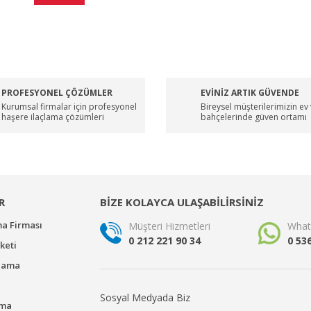
PROFESYONEL ÇÖZÜMLER
EVİNİZ ARTIK GÜVENDE
Kurumsal firmalar için profesyonel
Bireysel müşterilerimizin ev
haşere ilaçlama çözümleri
bahçelerinde güven ortamı
R
BİZE KOLAYCA ULAŞABİLİRSİNİZ
ma Firması
Müşteri Hizmetleri
What
0 212 221 90 34
0 53
keti
çlama
Sosyal Medyada Biz
ama