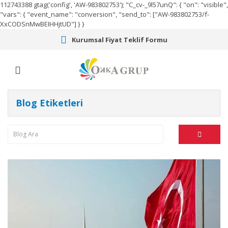
112743388
gtag('config', 'AW-983802753');
"C_cv-_9l57unQ": { "on": "visible",
"vars": { "event_name": "conversion", "send_to": ["AW-983802753/f-
XxCODSnMwBEIHHjtUD"] } }
Kurumsal Fiyat Teklif Formu
Blog Etiketleri